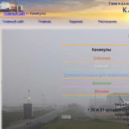
Гимнази
К
Главный сайт
▫>
Каникулы
Главный сайт
Главная
Задание
Расписание
Каникулы
Осенние
Зимние
Дополнительные для первокласс
Весенние
Летние
· Нерабо
• 30 и 31 декабря (с
· Нерабо
• 