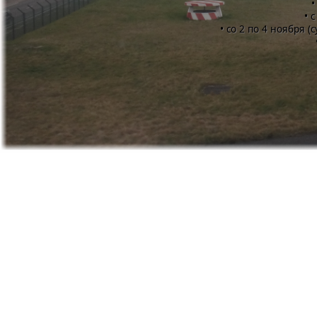
•
• 
• со 2 по 4 ноября (